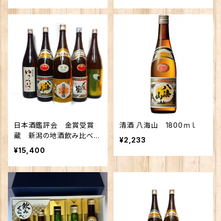
日本酒鑑評会 金賞受賞
清酒 八海山 1800ｍｌ
蔵 新潟の地酒飲み比べセ
¥2,233
ット1800ｍｌ×5本 （越乃
¥15,400
寒梅 八海山 〆張鶴 ゆ
きつばき 越の鶴）