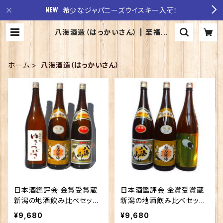
希少なジャパニーズウイスキー入荷！
八海酒造（はっかいさん） | 至福の
酒 稲田酒店
ホーム
八海酒造（はっかいさん）
日本酒鑑評会 金賞受賞蔵
日本酒鑑評会 金賞受賞蔵
新潟の地酒飲み比べセット1
新潟の地酒飲み比べセット1
800ｍｌ×3本 （越乃寒梅
800ｍｌ×3本 （越乃寒梅
¥9,680
¥9,680
八海山 ゆきつばき）
八海山 越の鶴）