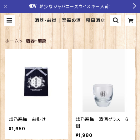
希少なジャパニーズウイスキー入荷！
酒器・前掛 | 至福の酒 稲田酒店
ホーム
酒器・前掛
越乃寒梅 前掛け
越乃寒梅 清酒グラス 6
個
¥1,650
¥1,980