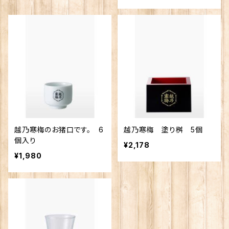
越乃寒梅のお猪口です。 6
越乃寒梅 塗り桝 5個
個入り
¥2,178
¥1,980