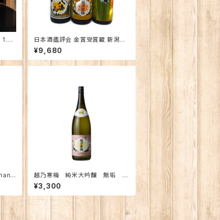
1.8
日本酒鑑評会 金賞受賞蔵 新潟の
地酒飲み比べセット1800ｍｌ×3本
¥9,680
（越乃寒梅 八海山 越の鶴）
an
越乃寒梅 純米大吟醸 無垢 7
粧箱入
20ｍｌ （化粧箱入り）
¥3,300