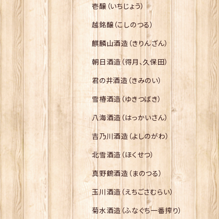
壱醸（いちじょう）
越銘醸（こしのつる）
麒麟山酒造（きりんざん）
朝日酒造（得月、久保田）
君の井酒造（きみのい）
雪椿酒造（ゆきつばき）
八海酒造（はっかいさん）
吉乃川酒造（よしのがわ）
北雪酒造（ほくせつ）
真野鶴酒造（まのつる）
玉川酒造（えちごさむらい）
菊水酒造（ふなぐち一番搾り）