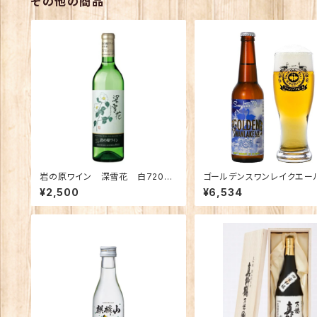
その他の商品
岩の原ワイン 深雪花 白720ｍ
ゴールデンスワンレイクエール
ｌ
本
¥2,500
¥6,534