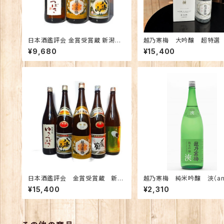
日本酒鑑評会 金賞受賞蔵 新潟の
越乃寒梅 大吟醸 超特選 
地酒飲み比べセット1800ｍｌ×3本
Ｌ 【限定】
¥9,680
¥15,400
（越乃寒梅 八海山 ゆきつばき）
日本酒鑑評会 金賞受賞蔵 新潟
越乃寒梅 純米吟醸 浹（am
の地酒飲み比べセット1800ｍｌ×5
e) あまね 720ｍｌ【化
¥15,400
¥2,310
本 （越乃寒梅 八海山 〆張
り】
鶴 ゆきつばき 越の鶴）