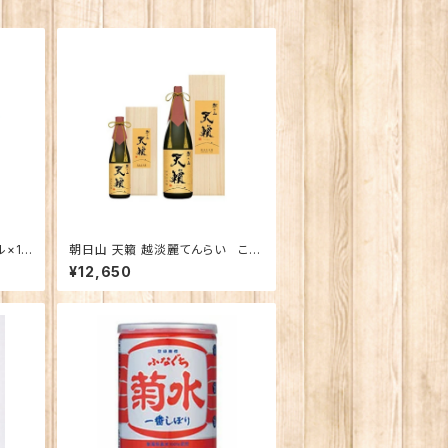
×12
朝日山 天籟 越淡麗てんらい こし
たんれい 純米大吟醸 1800ｍｌ
¥12,650