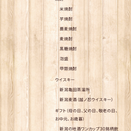
米焼酎
芋焼酎
蕎麦焼酎
麦焼酎
黒糖焼酎
泡盛
甲類焼酎
ウイスキー
新潟亀田蒸溜所
新潟麦酒（越ノ忍ウイスキー）
ギフト（母の日、父の日、敬老の日、
お中元、お歳暮）
新潟の地酒ワンカップ30銘柄飲