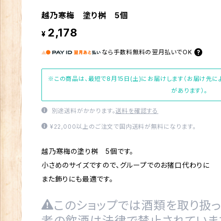
越乃寒梅 塗り桝 5個
2,178
¥
なら
手数料無料の
翌月払いでOK
※この商品は、最短で8月15日(土)にお届けします（お届け先
があります）。
別途送料がかかります。
送料を確認する
¥22,000以上のご注文で国内送料が無料になります。
越乃寒梅の塗り桝 5個です。
小さめのサイズですので、グループでのお猪口代わりに
また飾りにも最適です。
このショップでは酒類を取り扱っ
者の飲酒は法律で禁止されていま