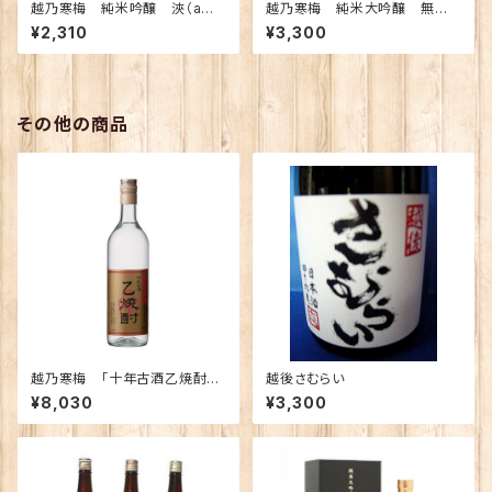
越乃寒梅 純米吟醸 浹（ama
越乃寒梅 純米大吟醸 無
ne) あまね 720ｍｌ【化粧
垢 720ｍｌ （化粧箱入り）
¥2,310
¥3,300
箱入り】
その他の商品
越乃寒梅 「十年古酒乙焼酎」
越後さむらい
【限定】
¥8,030
¥3,300