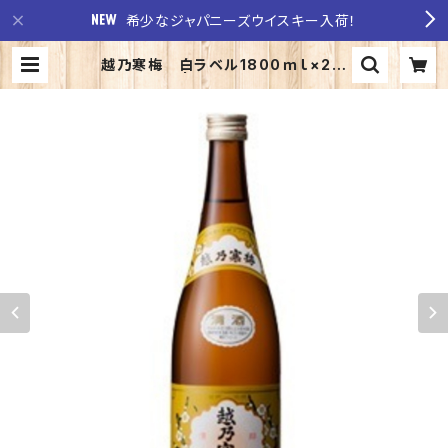
希少なジャパニーズウイスキー入荷！
越乃寒梅 白ラベル1800ｍｌ×2本
【定期便】 | 至福の酒 稲田酒店