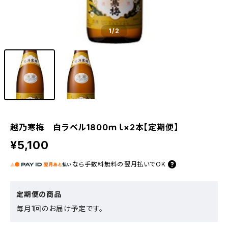
1
/2
越乃寒梅 白ラベル1800ｍｌ×2本【定期便】
¥5,100
なら
手数料無料の
翌月払いでOK
定期便の商品
毎月1回のお届け予定です。