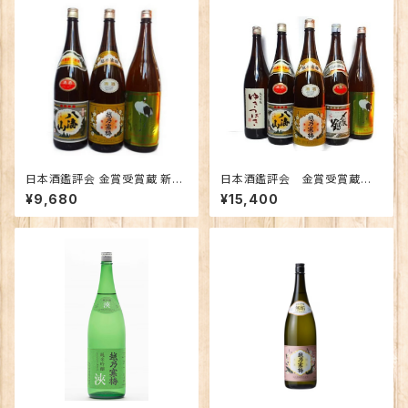
日本酒鑑評会 金賞受賞蔵 新潟
日本酒鑑評会 金賞受賞蔵
の地酒飲み比べセット1800ｍｌ
新潟の地酒飲み比べセット180
¥9,680
¥15,400
×3本 （越乃寒梅 八海山 越の
0ｍｌ×5本 （越乃寒梅 八海
鶴）
山 〆張鶴 ゆきつばき 越の
鶴）