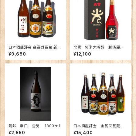
日本酒鑑評会 金賞受賞蔵 新潟
北雪 純米大吟醸 越淡麗
の地酒飲み比べセット1800ｍｌ
「光」遠心分離 720ml
¥9,680
¥12,100
×3本 （越乃寒梅 八海山 ゆきつ
ばき）
鶴齢 辛口 雪男 1800ｍｌ
日本酒鑑評会 金賞受賞蔵
新潟の地酒飲み比べセット180
¥2,550
¥15,400
0ｍｌ×5本 （越乃寒梅 八海