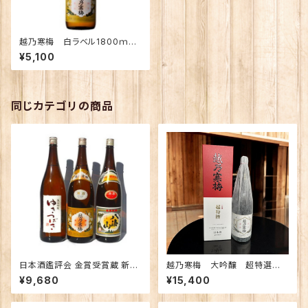
越乃寒梅 白ラベル1800ｍｌ×
2本【定期便】
¥5,100
同じカテゴリの商品
日本酒鑑評会 金賞受賞蔵 新潟
越乃寒梅 大吟醸 超特選 1.
の地酒飲み比べセット1800ｍｌ
8Ｌ 【限定】
¥9,680
¥15,400
×3本 （越乃寒梅 八海山 ゆきつ
ばき）