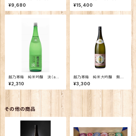
の地酒飲み比べセット1800ｍｌ
新潟の地酒飲み比べセット180
¥9,680
¥15,400
×3本 （越乃寒梅 八海山 越の
0ｍｌ×5本 （越乃寒梅 八海
鶴）
山 〆張鶴 ゆきつばき 越の
鶴）
越乃寒梅 純米吟醸 浹（ama
越乃寒梅 純米大吟醸 無
ne) あまね 720ｍｌ【化粧
垢 720ｍｌ （化粧箱入り）
¥2,310
¥3,300
箱入り】
その他の商品