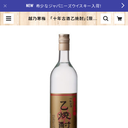
希少なジャパニーズウイスキー入荷！
越乃寒梅 「十年古酒乙焼酎」【限定】
| 至福の酒 稲田酒店