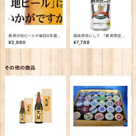
新潟の地ビールが毎回6本届き
風味爽快にして 「新潟限定ビ
ます！【定期便】
イル」500缶 1ケース
¥3,980
¥7,788
その他の商品