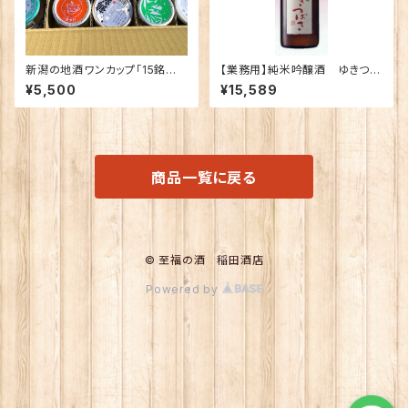
新潟の地酒ワンカップ「15銘柄」
【業務用】純米吟醸酒 ゆきつば
飲み比べ
き （1800ｍｌ×6本）【送料無
¥5,500
¥15,589
料】
商品一覧に戻る
© 至福の酒 稲田酒店
Powered by