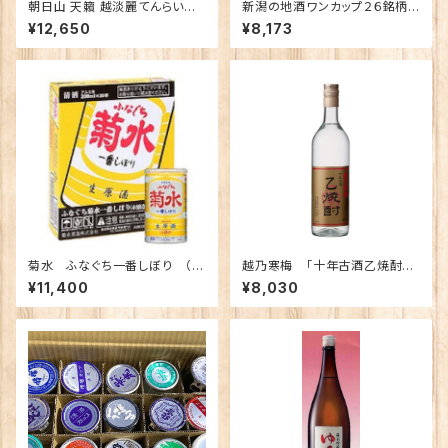
朝日山 天籟 越淡麗てんらい
新潟の地酒ワンカップ２６銘柄
こしたんれい 純米大吟醸 180
飲み比べ
¥12,650
¥8,173
0ｍｌ
菊水 ふなぐち一番しぼり （３
越乃寒梅 「十年古酒乙焼酎」
０本入り）
【限定】
¥11,400
¥8,030