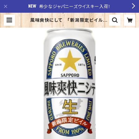
希少なジャパニーズウイスキー入荷！
風味爽快にして 「新潟限定ビイル」5
00缶 1ケース【定期便】 | 至福の
酒 稲田酒店