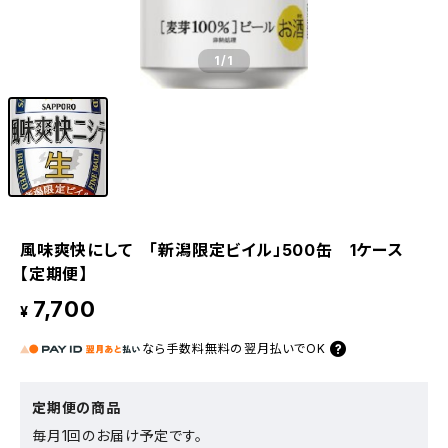
1
/1
風味爽快にして 「新潟限定ビイル」500缶 1ケース
【定期便】
7,700
¥
なら
手数料無料の
翌月払いでOK
定期便の商品
毎月1回のお届け予定です。