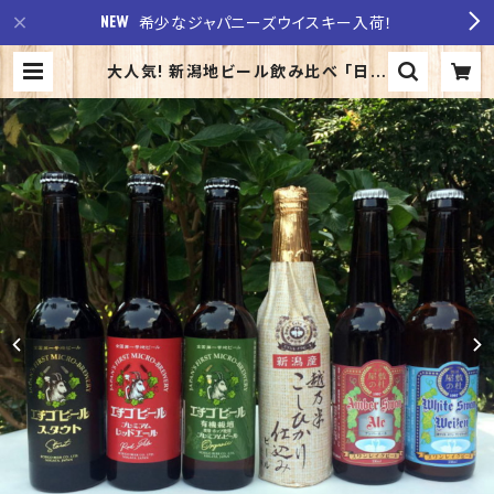
希少なジャパニーズウイスキー入荷！
大人気! 新潟地ビール飲み比べ 「日本
初！世界金賞受賞ビール」 ＋ 「地ビー
ル全国第一号」 | 至福の酒 稲田酒
店