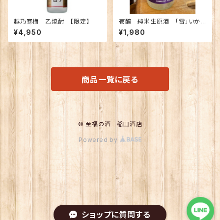
越乃寒梅 乙焼酎 【限定】
壱醸 純米生原酒 「雷」いか
づち 720ｍｌ
¥4,950
¥1,980
商品一覧に戻る
© 至福の酒 稲田酒店
Powered by
ショップに質問する