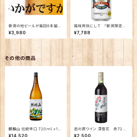
新潟の地ビールが毎回6本届き
風味爽快にして 「新潟限定ビ
ます！【定期便】
イル」500缶 1ケース
¥3,980
¥7,788
その他の商品
麒麟山 伝統辛口 720ｍｌ×12
岩の原ワイン 深雪花 赤720
本（1ケース）
ｍｌ
¥14,520
¥2,500