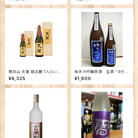
朝日山 天籟 越淡麗てんらい
純米大吟醸原酒 生酒 「ゆきつ
こしたんれい 純米大吟醸 720
ばき しぼりたて生酒」720ｍｌ
¥6,325
¥1,800
ｍｌ