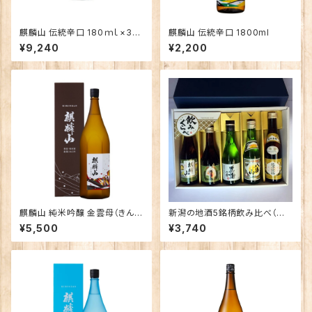
麒麟山 伝統辛口 180ｍｌ×30
麒麟山 伝統辛口 1800ml
本（1ケース）
¥9,240
¥2,200
麒麟山 純米吟醸 金雲母（きんう
新潟の地酒5銘柄飲み比べ（金
んも） 1800ｍｌ
ＧＯＬＤ） 越乃寒梅 八海山 北雪
¥5,500
¥3,740
金星「感謝の酒」 朝日山 麒麟山