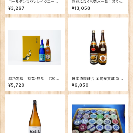
ゴールデンスワンレイクエール×
熟成ふなぐち菊水一番しぼり×3
6本
0本
¥3,267
¥13,050
越乃寒梅 特撰・無垢 720ml
日本酒鑑評会 金賞受賞蔵 新潟
贈答箱2本入
の地酒飲み比べセット1800ｍｌ
¥5,720
¥6,050
×2本 （越乃寒梅 八海山）