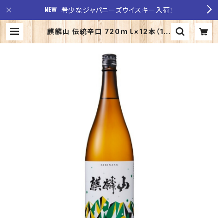
希少なジャパニーズウイスキー入荷！
麒麟山 伝統辛口 720ｍｌ×12本（1ケ
ース） | 至福の酒 稲田酒店