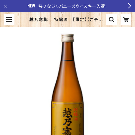
希少なジャパニーズウイスキー入荷！
越乃寒梅 特醸酒 【限定】【ご予約】
| 至福の酒 稲田酒店