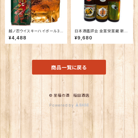
越ノ忍ウイスキーハイボール38
日本酒鑑評会 金賞受賞蔵 新潟
0ml×12本/Alc.8％
の地酒飲み比べセット1800ｍｌ
¥4,488
¥9,680
×3本 （越乃寒梅 八海山 越の
鶴）
商品一覧に戻る
© 至福の酒 稲田酒店
Powered by