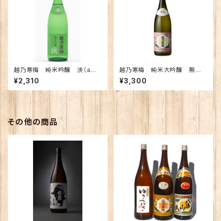
越乃寒梅 純米吟醸 浹（ama
越乃寒梅 純米大吟醸 無
ne) あまね 720ｍｌ【化粧
垢 720ｍｌ （化粧箱入り）
¥2,310
¥3,300
箱入り】
その他の商品