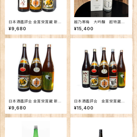
日本酒鑑評会 金賞受賞蔵 新潟
越乃寒梅 大吟醸 超特選 1.
の地酒飲み比べセット1800ｍｌ
8Ｌ 【限定】
¥9,680
¥15,400
×3本 （越乃寒梅 八海山 ゆきつ
ばき）
日本酒鑑評会 金賞受賞蔵 新潟
日本酒鑑評会 金賞受賞蔵
の地酒飲み比べセット1800ｍｌ
新潟の地酒飲み比べセット180
¥9,680
¥15,400
×3本 （越乃寒梅 八海山 越の
0ｍｌ×5本 （越乃寒梅 八海
鶴）
山 〆張鶴 ゆきつばき 越の
鶴）