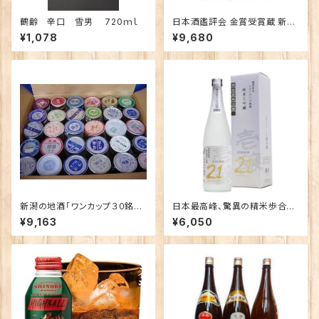
鶴齢 辛口 雪男 720ｍｌ
日本酒鑑評会 金賞受賞蔵 新潟
の地酒飲み比べセット1800ｍｌ
¥1,078
¥9,680
×3本 （越乃寒梅 八海山 ゆきつ
ばき）
新潟の地酒「ワンカップ３０銘
日本最高峰、驚異の精米歩合２
柄」飲み比べ
１％で仕込む酒 純米大吟
¥9,163
¥6,050
醸 「壱醸 ２１ twenty o
ne」