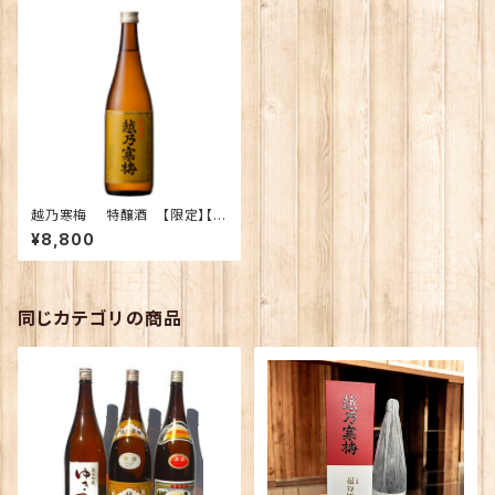
越乃寒梅 特醸酒 【限定】【ご
予約】
¥8,800
同じカテゴリの商品