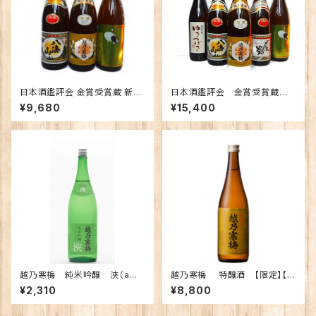
日本酒鑑評会 金賞受賞蔵 新潟
日本酒鑑評会 金賞受賞蔵
の地酒飲み比べセット1800ｍｌ
新潟の地酒飲み比べセット180
¥9,680
¥15,400
×3本 （越乃寒梅 八海山 越の
0ｍｌ×5本 （越乃寒梅 八海
鶴）
山 〆張鶴 ゆきつばき 越の
鶴）
越乃寒梅 純米吟醸 浹（ama
越乃寒梅 特醸酒 【限定】【ご
ne) あまね 720ｍｌ【化粧
予約】
¥2,310
¥8,800
箱入り】