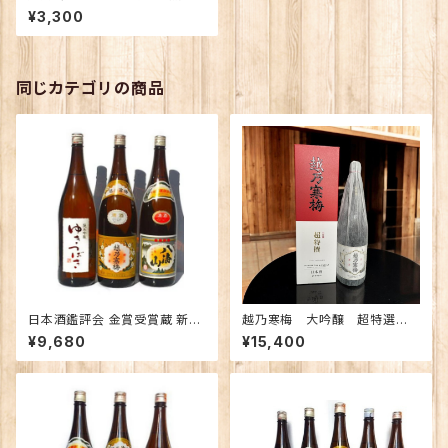
垢 720ｍｌ （化粧箱入り）
¥3,300
同じカテゴリの商品
日本酒鑑評会 金賞受賞蔵 新潟
越乃寒梅 大吟醸 超特選 1.
の地酒飲み比べセット1800ｍｌ
8Ｌ 【限定】
¥9,680
¥15,400
×3本 （越乃寒梅 八海山 ゆきつ
ばき）