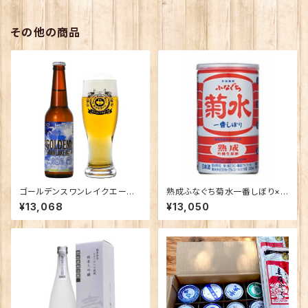
その他の商品
ゴールデンスワンレイクエール×
熟成ふなぐち菊水一番しぼり×3
24本
0本
¥13,068
¥13,050