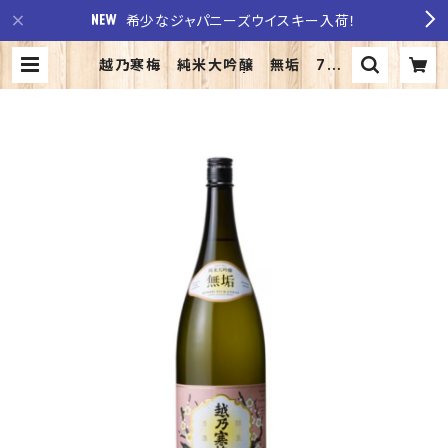
希少なジャパニーズウイスキー入荷！
越乃寒梅 純米大吟醸 無垢 720
ｍｌ （化粧箱入り） | 至福の酒 稲
田酒店