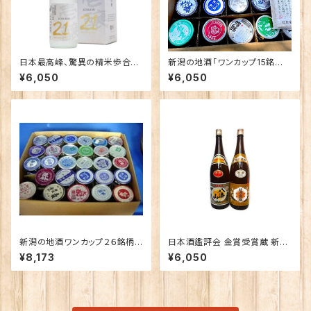
日本最高峰、驚異の精米歩合２
新潟の地酒「ワンカップ15銘柄
１％で仕込む酒 純米大吟
飲み比べ」+「乾麺グランプリ妻
¥6,050
¥6,050
醸 「壱醸 ２１ twenty o
有蕎麦」
ne」
新潟の地酒ワンカップ２６銘柄
日本酒鑑評会 金賞受賞蔵 新潟
飲み比べ
の地酒飲み比べセット1800ｍｌ
¥8,173
¥6,050
×2本 （越乃寒梅 八海山）