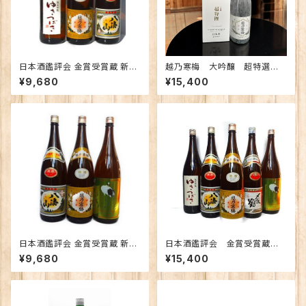
日本酒鑑評会 金賞受賞蔵 新潟
越乃寒梅 大吟醸 超特選 1.
の地酒飲み比べセット1800ｍｌ
8Ｌ 【限定】
¥9,680
¥15,400
×3本 （越乃寒梅 八海山 ゆきつ
ばき）
日本酒鑑評会 金賞受賞蔵 新潟
日本酒鑑評会 金賞受賞蔵
の地酒飲み比べセット1800ｍｌ
新潟の地酒飲み比べセット180
¥9,680
¥15,400
×3本 （越乃寒梅 八海山 越の
0ｍｌ×5本 （越乃寒梅 八海
鶴）
山 〆張鶴 ゆきつばき 越の
鶴）