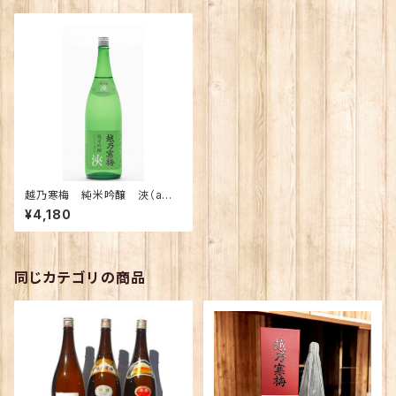
越乃寒梅 純米吟醸 浹（ama
ne) あまね 1800ｍｌ
¥4,180
同じカテゴリの商品