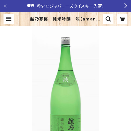
希少なジャパニーズウイスキー入荷！
越乃寒梅 純米吟醸 浹（amane)
あまね 1800ｍｌ | 至福の酒 稲
田酒店