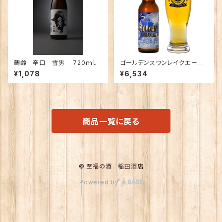
鶴齢 辛口 雪男 720ｍｌ
ゴールデンスワンレイクエール×
12本
¥1,078
¥6,534
商品一覧に戻る
© 至福の酒 稲田酒店
Powered by