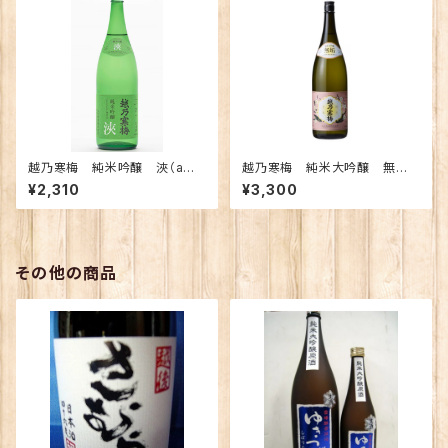
越乃寒梅 純米吟醸 浹（ama
越乃寒梅 純米大吟醸 無
ne) あまね 720ｍｌ【化粧
垢 720ｍｌ （化粧箱入り）
¥2,310
¥3,300
箱入り】
その他の商品