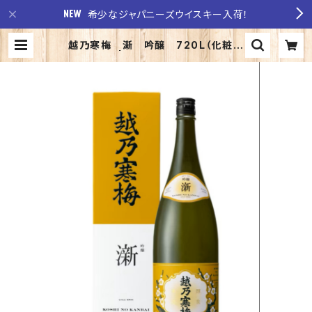
希少なジャパニーズウイスキー入荷！
越乃寒梅 澵 吟醸 720L（化粧箱
入り） | 至福の酒 稲田酒店