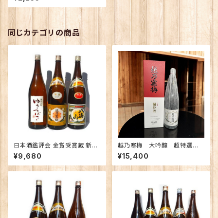
同じカテゴリの商品
日本酒鑑評会 金賞受賞蔵 新潟
越乃寒梅 大吟醸 超特選 1.
の地酒飲み比べセット1800ｍｌ
8Ｌ 【限定】
¥9,680
¥15,400
×3本 （越乃寒梅 八海山 ゆきつ
ばき）