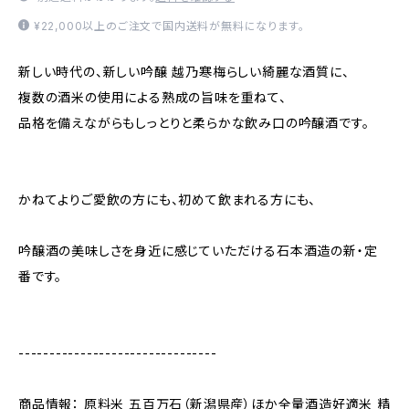
¥22,000以上のご注文で国内送料が無料になります。
新しい時代の、新しい吟醸 越乃寒梅らしい綺麗な酒質に、
複数の酒米の使用による熟成の旨味を重ねて、
品格を備えながらもしっとりと柔らかな飲み口の吟醸酒です。
かねてよりご愛飲の方にも、初めて飲まれる方にも、
吟醸酒の美味しさを身近に感じていただける石本酒造の新・定
番です。
--------------------------------
商品情報： 原料米 五百万石（新潟県産）ほか全量酒造好適米 精