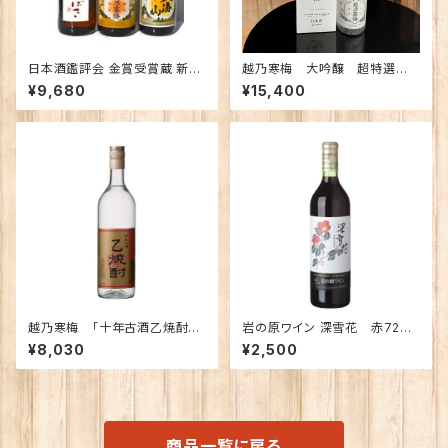
日本酒鑑評会 金賞受賞蔵 新潟
越乃寒梅 大吟醸 超特選 1.
の地酒飲み比べセット1800ｍｌ
8Ｌ 【限定】
¥9,680
¥15,400
×3本 （越乃寒梅 八海山 ゆきつ
ばき）
越乃寒梅 「十年古酒乙焼酎」
岩の原ワイン 深雪花 赤720
【限定】
ｍｌ
¥8,030
¥2,500
商品一覧に戻る