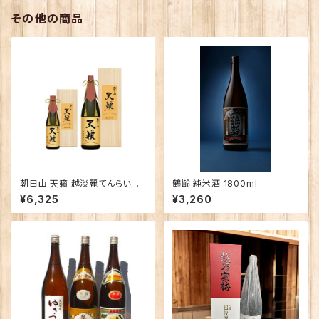
その他の商品
朝日山 天籟 越淡麗てんらい
鶴齢 純米酒 1800ml
こしたんれい 純米大吟醸 720
¥6,325
¥3,260
ｍｌ