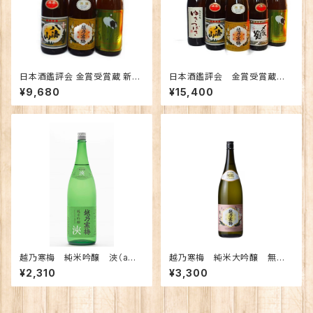
日本酒鑑評会 金賞受賞蔵 新潟
日本酒鑑評会 金賞受賞蔵
の地酒飲み比べセット1800ｍｌ
新潟の地酒飲み比べセット180
¥9,680
¥15,400
×3本 （越乃寒梅 八海山 越の
0ｍｌ×5本 （越乃寒梅 八海
鶴）
山 〆張鶴 ゆきつばき 越の
鶴）
越乃寒梅 純米吟醸 浹（ama
越乃寒梅 純米大吟醸 無
ne) あまね 720ｍｌ【化粧
垢 720ｍｌ （化粧箱入り）
¥2,310
¥3,300
箱入り】