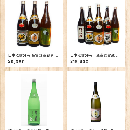
日本酒鑑評会 金賞受賞蔵 新潟
日本酒鑑評会 金賞受賞蔵
の地酒飲み比べセット1800ｍｌ
新潟の地酒飲み比べセット180
¥9,680
¥15,400
×3本 （越乃寒梅 八海山 越の
0ｍｌ×5本 （越乃寒梅 八海
鶴）
山 〆張鶴 ゆきつばき 越の
鶴）