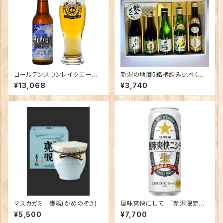
ゴールデンスワンレイクエール×
新潟の地酒5銘柄飲み比べ（金
24本
ＧＯＬＤ） 越乃寒梅 八海山 北雪
¥13,068
¥3,740
金星「感謝の酒」 朝日山 麒麟山
マスカガミ 甕覗(かめのぞき)
風味爽快にして 「新潟限定ビ
イル」500缶 1ケース【定期便】
¥5,500
¥7,700