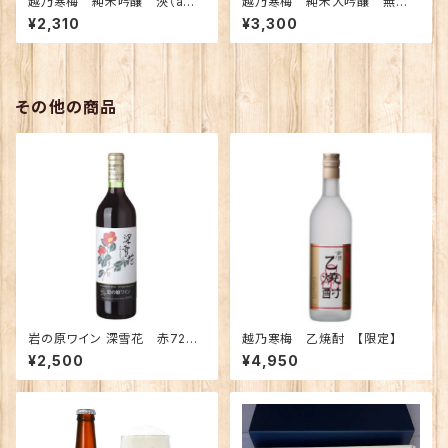
越乃寒梅 純米吟醸 浹（ama
越乃寒梅 純米大吟醸 無
ne) あまね 720ｍｌ【化粧
垢 720ｍｌ （化粧箱入り）
¥2,310
¥3,300
箱入り】
その他の商品
岩の原ワイン 深雪花 赤720
越乃寒梅 乙焼酎 【限定】
ｍｌ
¥2,500
¥4,950