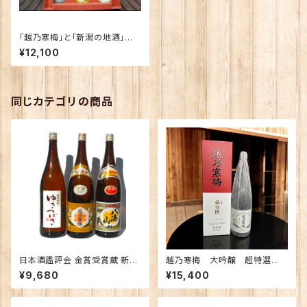
「越乃寒梅」と「新潟の地酒」が
一升瓶５本セット
¥12,100
同じカテゴリの商品
日本酒鑑評会 金賞受賞蔵 新潟
越乃寒梅 大吟醸 超特選 1.
の地酒飲み比べセット1800ｍｌ
8Ｌ 【限定】
¥9,680
¥15,400
×3本 （越乃寒梅 八海山 ゆきつ
ばき）