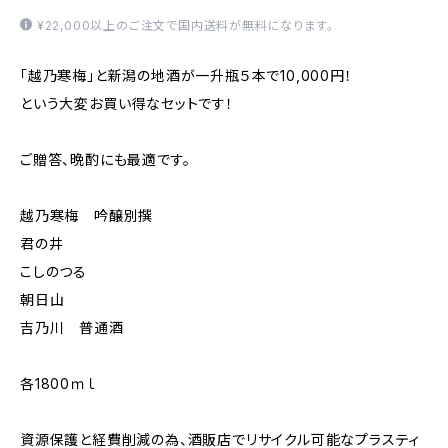
¥22,000以上のご注文で国内送料が無料になります。
「越乃寒梅」と新潟の地酒が一升瓶５本で10,000円！
という大変お買い得なセットです！
ご贈答、晩酌にも最適です。
越乃寒梅 吟醸別撰
君の井
こしのつる
朝日山
吉乃川 普通酒
各1800ｍｌ
資源保護と経費削減の為、酒販店でリサイクル可能なプラスティ