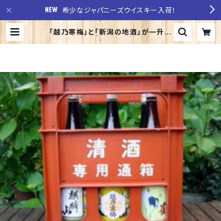
希少なジャパニーズウイスキー入荷！
「越乃寒梅」と「新潟の地酒」が一升瓶
５本セット | 至福の酒 稲田酒店