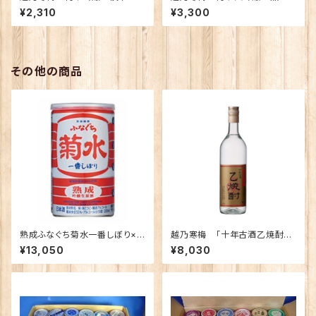
ne) あまね 720ｍｌ【化粧
垢 720ｍｌ （化粧箱入り）
¥2,310
¥3,300
箱入り】
その他の商品
熟成ふなぐち菊水一番しぼり×3
越乃寒梅 「十年古酒乙焼酎」
0本
【限定】
¥13,050
¥8,030