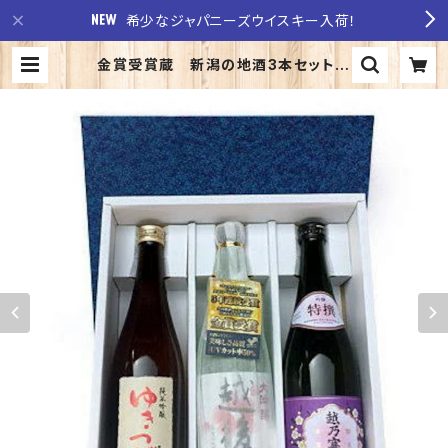
希少なジャパニーズウイスキー入荷！
金賞受賞蔵 新潟の地酒3本セット
至福の酒「花」（越乃寒梅 吟醸特選、ゆ
きつばき 純米吟醸、越後桜 大吟醸）
| 至福の酒 稲田酒店