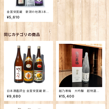
金賞受賞蔵 新潟の地酒3本セ
ット 至福の酒「花」（越乃寒梅
¥5,610
吟醸特選、ゆきつばき 純米吟
醸、越後桜 大吟醸）
同じカテゴリの商品
日本酒鑑評会 金賞受賞蔵 新潟
越乃寒梅 大吟醸 超特選 1.
の地酒飲み比べセット1800ｍｌ
8Ｌ 【限定】
¥9,680
¥15,400
×3本 （越乃寒梅 八海山 ゆきつ
ばき）