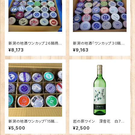
新潟の地酒ワンカップ２６銘柄
新潟の地酒「ワンカップ３０銘
飲み比べ
柄」飲み比べ
¥8,173
¥9,163
新潟の地酒ワンカップ「15銘柄」
岩の原ワイン 深雪花 白720
飲み比べ
ｍｌ
¥5,500
¥2,500