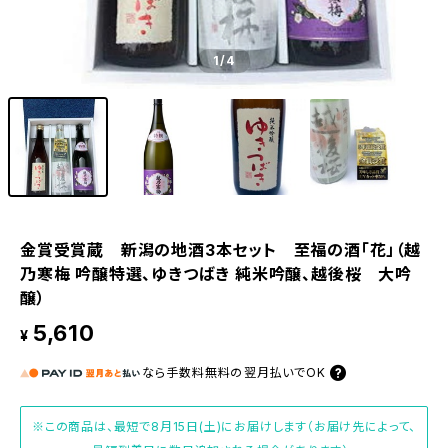
1
/4
金賞受賞蔵 新潟の地酒3本セット 至福の酒「花」（越
乃寒梅 吟醸特選、ゆきつばき 純米吟醸、越後桜 大吟
醸）
5,610
¥
なら
手数料無料の
翌月払いでOK
※この商品は、最短で8月15日(土)にお届けします（お届け先によって、