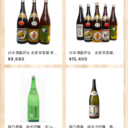
日本酒鑑評会 金賞受賞蔵 新潟
日本酒鑑評会 金賞受賞蔵
の地酒飲み比べセット1800ｍｌ
新潟の地酒飲み比べセット180
¥9,680
¥15,400
×3本 （越乃寒梅 八海山 越の
0ｍｌ×5本 （越乃寒梅 八海
鶴）
山 〆張鶴 ゆきつばき 越の
鶴）
越乃寒梅 純米吟醸 浹（ama
越乃寒梅 純米大吟醸 無