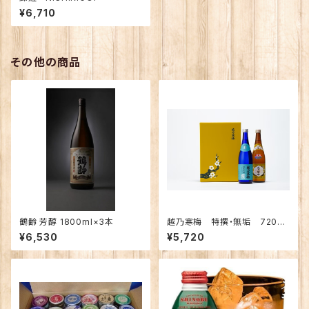
¥6,710
その他の商品
鶴齢 芳醇 1800ml×3本
越乃寒梅 特撰・無垢 720ml
贈答箱2本入
¥6,530
¥5,720