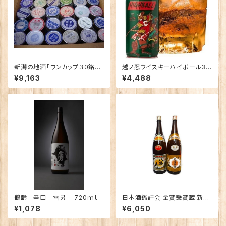
新潟の地酒「ワンカップ３０銘
越ノ忍ウイスキーハイボール38
柄」飲み比べ
0ml×12本/Alc.8％
¥9,163
¥4,488
鶴齢 辛口 雪男 720ｍｌ
日本酒鑑評会 金賞受賞蔵 新潟
の地酒飲み比べセット1800ｍｌ
¥1,078
¥6,050
×2本 （越乃寒梅 八海山）