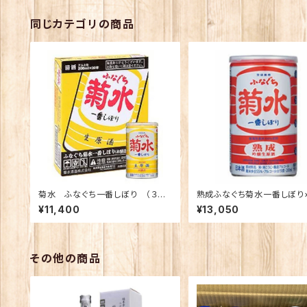
同じカテゴリの商品
菊水 ふなぐち一番しぼり （３０
熟成ふなぐち菊水一番しぼり×
本入り）
本
¥11,400
¥13,050
その他の商品