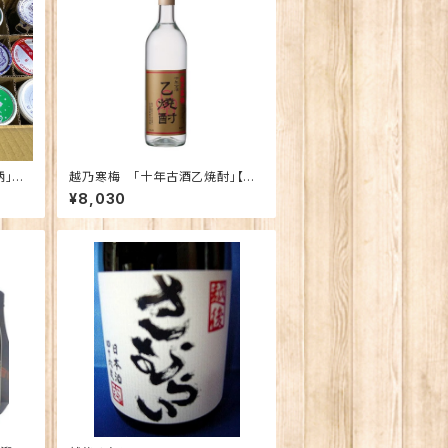
柄」飲
越乃寒梅 「十年古酒乙焼酎」【限
定】
¥8,030