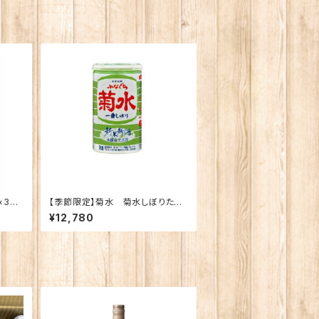
30
【季節限定】菊水 菊水しぼりたて
純米生原酒 1ケース （３０本入り）
¥12,780