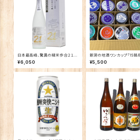
日本最高峰、驚異の精米歩合２１％
新潟の地酒ワンカップ「15銘
で仕込む酒 純米大吟醸
み比べ
¥6,050
¥5,500
「壱醸 ２１ twenty one」