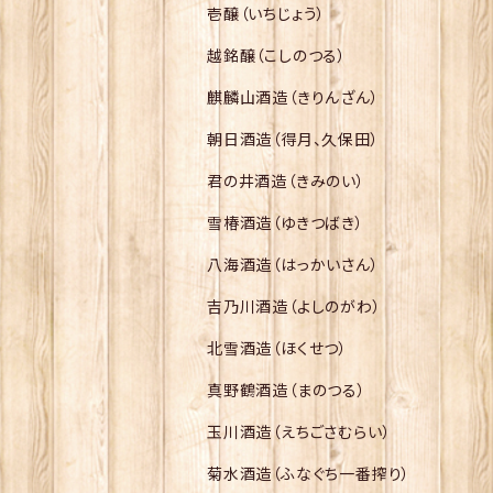
壱醸（いちじょう）
越銘醸（こしのつる）
麒麟山酒造（きりんざん）
朝日酒造（得月、久保田）
君の井酒造（きみのい）
雪椿酒造（ゆきつばき）
八海酒造（はっかいさん）
吉乃川酒造（よしのがわ）
北雪酒造（ほくせつ）
真野鶴酒造（まのつる）
玉川酒造（えちごさむらい）
菊水酒造（ふなぐち一番搾り）