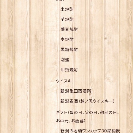
米焼酎
芋焼酎
蕎麦焼酎
麦焼酎
黒糖焼酎
泡盛
甲類焼酎
ウイスキー
新潟亀田蒸溜所
新潟麦酒（越ノ忍ウイスキー）
ギフト（母の日、父の日、敬老の日、
お中元、お歳暮）
新潟の地酒ワンカップ30銘柄飲