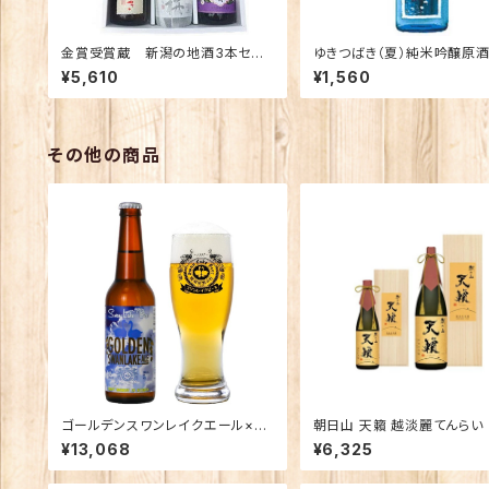
金賞受賞蔵 新潟の地酒3本セッ
ゆきつばき（夏）純米吟醸原
ト 至福の酒「花」（越乃寒梅 吟醸
濾過 絹ごしおりがらみ 720
¥5,610
¥1,560
特選、ゆきつばき 純米吟醸、越後
桜 大吟醸）
その他の商品
ゴールデンスワンレイクエール×24
朝日山 天籟 越淡麗てんらい
本
たんれい 純米大吟醸 720
¥13,068
¥6,325