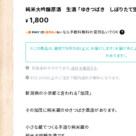
純米大吟醸原酒 生酒 「ゆきつばき しぼりたて生
1,800
¥
なら
手数料無料の
翌月払いでOK
※この商品は、最短で8月15日(土)にお届けします（お届け先
があります）。
別途送料がかかります。
送料を確認する
¥22,000以上のご注文で国内送料が無料になります。
新潟県の小京都と言われる「加茂」
その加茂に純米蔵のゆきつばき酒造があります。
小さな蔵でつくる手造り純米蔵の
純米大吟醸生酒です。