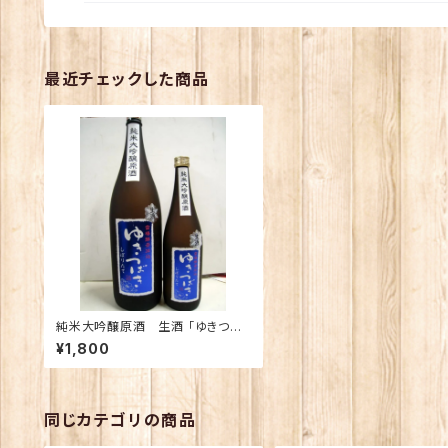
最近チェックした商品
純米大吟醸原酒 生酒 「ゆきつば
き しぼりたて生酒」720ｍｌ
¥1,800
同じカテゴリの商品