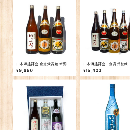
日本酒鑑評会 金賞受賞蔵 新潟の
日本酒鑑評会 金賞受賞蔵
地酒飲み比べセット1800ｍｌ×3本
の地酒飲み比べセット1800ｍ
¥9,680
¥15,400
（越乃寒梅 八海山 ゆきつばき）
本 （越乃寒梅 八海山 〆
鶴 ゆきつばき 越の鶴）