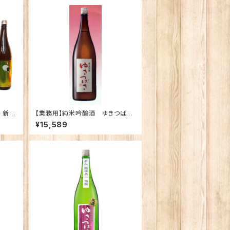
 新潟
【業務用】純米吟醸酒 ゆきつばき
ｌ×5
（1800ｍｌ×6本）【送料無料】
¥15,589
張