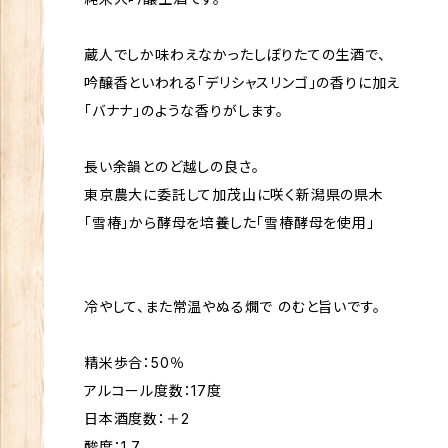
蔵人でしか味わえなかったしぼりたての生酒で、
吟醸香といわれる「デリシャスリンゴ」の香りに加え
「バナナ」のような香りがします。
長い余韻とのど越しの良さ。
東京農大に委託して加茂山に咲く新潟県の県木
「雪椿」から酵母を培養した「雪椿酵母を使用」
冷やして、また常温やぬる燗で のむと旨いです。
精米歩合：50％
アルコール度数：17度
日本酒度数：＋2
酸度：1.7