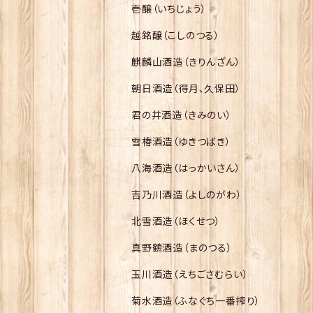
壱醸（いちじょう）
越銘醸（こしのつる）
麒麟山酒造（きりんざん）
朝日酒造（得月、久保田）
君の井酒造（きみのい）
雪椿酒造（ゆきつばき）
八海酒造（はっかいさん）
吉乃川酒造（よしのがわ）
北雪酒造（ほくせつ）
真野鶴酒造（まのつる）
玉川酒造（えちごさむらい）
菊水酒造（ふなぐち一番搾り）