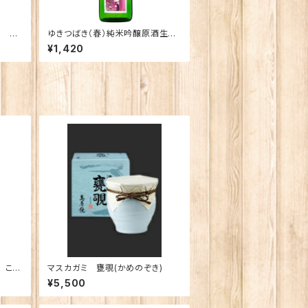
酒 無
ゆきつばき（春）純米吟醸原酒生
ml
酒 720ｍｌ
¥1,420
 こし
マスカガミ 甕覗(かめのぞき)
ｍｌ
¥5,500