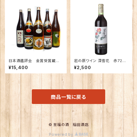
日本酒鑑評会 金賞受賞蔵
岩の原ワイン 深雪花 赤720
新潟の地酒飲み比べセット180
ｍｌ
¥15,400
¥2,500
0ｍｌ×5本 （越乃寒梅 八海
山 〆張鶴 ゆきつばき 越の
鶴）
商品一覧に戻る
© 至福の酒 稲田酒店
Powered by