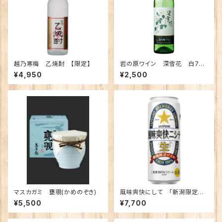
越乃寒梅 乙焼酎 【限定】
岩の原ワイン 深雪花 白720
ｍｌ
¥4,950
¥2,500
マスカガミ 甕覗(かめのぞき)
風味爽快にして 「新潟限定ビ
イル」500缶 1ケース【定期便】
¥5,500
¥7,700