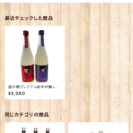
最近チェックした商品
越の鶴プレミアム純米吟醸+芳
醇辛口本醸造720ｍｌ2本飲み
¥3,060
比べ
同じカテゴリの商品