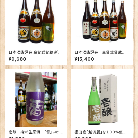
日本酒鑑評会 金賞受賞蔵 新潟
日本酒鑑評会 金賞受賞蔵
の地酒飲み比べセット1800ｍｌ
新潟の地酒飲み比べセット180
¥9,680
¥15,400
×3本 （越乃寒梅 八海山 越の
0ｍｌ×5本 （越乃寒梅 八海
鶴）
山 〆張鶴 ゆきつばき 越の
鶴）
壱醸 純米生原酒 「雷」いか
棚田産「越淡麗」を１００％使用
づち 720ｍｌ
した特別な１本！「壱醸 」純米