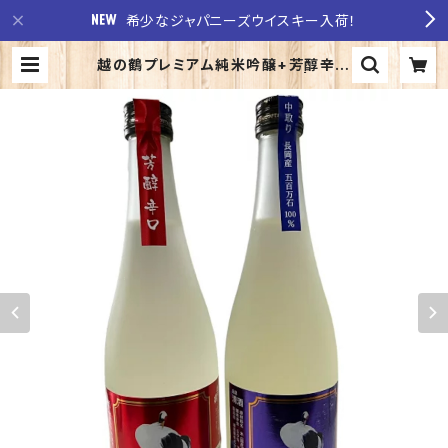
希少なジャパニーズウイスキー入荷！
越の鶴プレミアム純米吟醸+芳醇辛口
本醸造720ｍｌ2本飲み比べ | 至福
の酒 稲田酒店