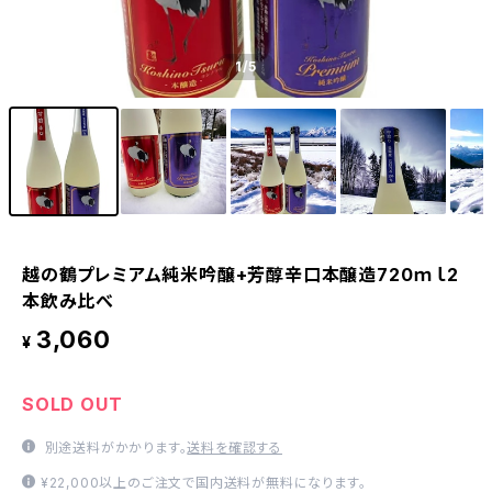
1
/5
越の鶴プレミアム純米吟醸+芳醇辛口本醸造720ｍｌ2
本飲み比べ
3,060
¥
SOLD OUT
別途送料がかかります。
送料を確認する
¥22,000以上のご注文で国内送料が無料になります。