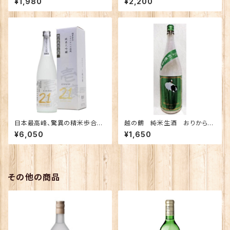
¥1,980
¥2,200
無濾過 瓶火入れ 720ｍｌ
【化粧箱入り】
日本最高峰、驚異の精米歩合２
越の鶴 純米生酒 おりからみ
１％で仕込む酒 純米大吟
料飲店Ｏｎｌｙ 720ml
¥6,050
¥1,650
醸 「壱醸 ２１ twenty o
ne」
その他の商品