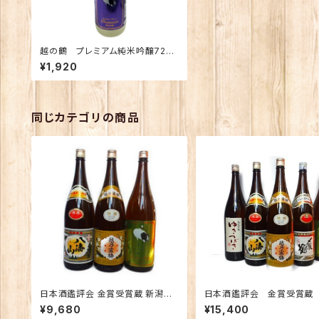
越の鶴 プレミアム純米吟醸720
ｍｌ
¥1,920
同じカテゴリの商品
日本酒鑑評会 金賞受賞蔵 新潟の
日本酒鑑評会 金賞受賞蔵
地酒飲み比べセット1800ｍｌ×3本
の地酒飲み比べセット1800ｍ
¥9,680
¥15,400
（越乃寒梅 八海山 越の鶴）
本 （越乃寒梅 八海山 〆