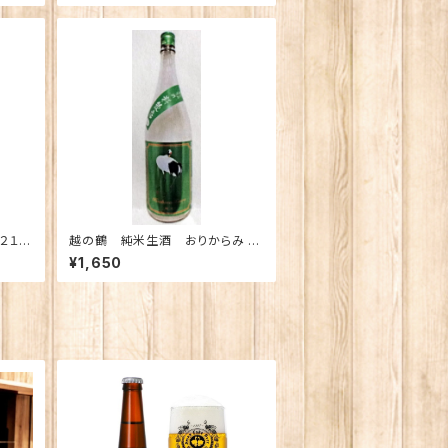
２１％
越の鶴 純米生酒 おりからみ
醸
料飲店Ｏｎｌｙ 720ml
¥1,650