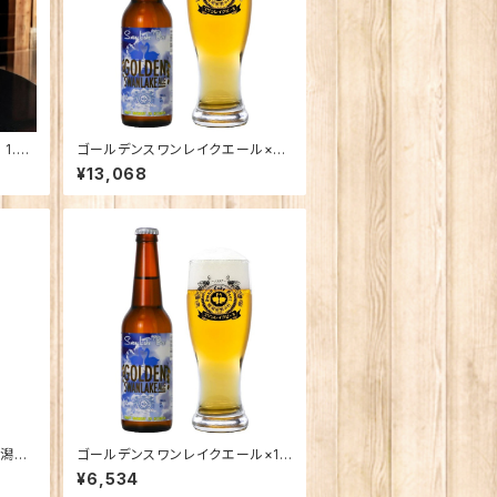
1.8
ゴールデンスワンレイクエール×24
本
¥13,068
新潟の
ゴールデンスワンレイクエール×12
×2本
本
¥6,534