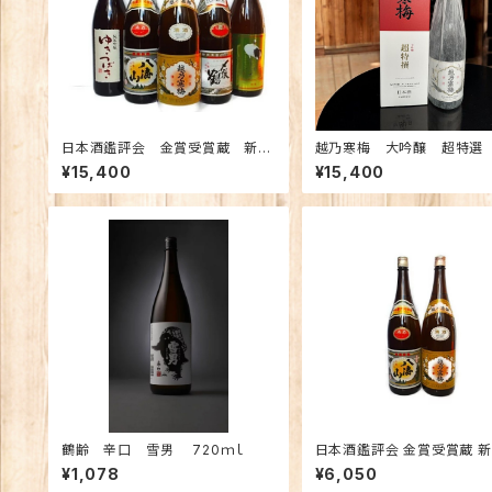
日本酒鑑評会 金賞受賞蔵 新潟
越乃寒梅 大吟醸 超特選 
の地酒飲み比べセット1800ｍｌ×5
Ｌ 【限定】
¥15,400
¥15,400
本 （越乃寒梅 八海山 〆張
鶴 ゆきつばき 越の鶴）
鶴齢 辛口 雪男 720ｍｌ
日本酒鑑評会 金賞受賞蔵 
地酒飲み比べセット1800ｍｌ
¥1,078
¥6,050
（越乃寒梅 八海山）