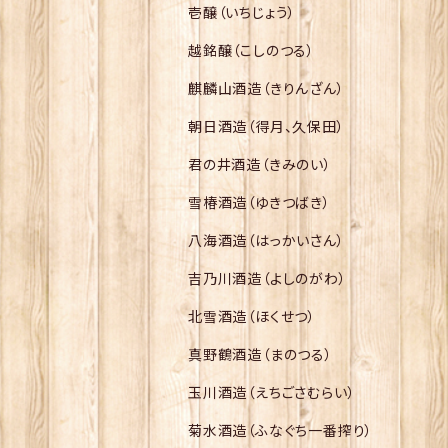
壱醸（いちじょう）
越銘醸（こしのつる）
麒麟山酒造（きりんざん）
朝日酒造（得月、久保田）
君の井酒造（きみのい）
雪椿酒造（ゆきつばき）
八海酒造（はっかいさん）
吉乃川酒造（よしのがわ）
北雪酒造（ほくせつ）
真野鶴酒造（まのつる）
玉川酒造（えちごさむらい）
菊水酒造（ふなぐち一番搾り）