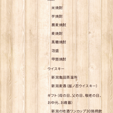
米焼酎
芋焼酎
蕎麦焼酎
麦焼酎
黒糖焼酎
泡盛
甲類焼酎
ウイスキー
新潟亀田蒸溜所
新潟麦酒（越ノ忍ウイスキー）
ギフト（母の日、父の日、敬老の日、
お中元、お歳暮）
新潟の地酒ワンカップ30銘柄飲