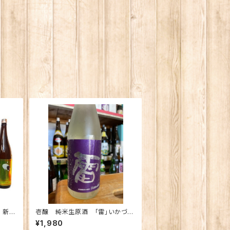
 新潟
壱醸 純米生原酒 「雷」いかづ
ｌ×5
ち 720ｍｌ
¥1,980
張