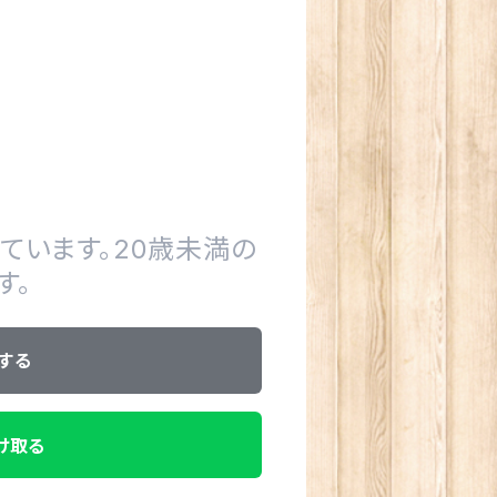
ています。20歳未満の
す。
する
け取る