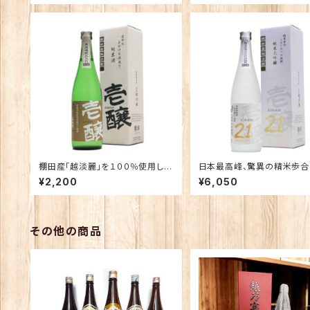
鶴 ゆきつばき 越の鶴）
棚田産「越淡麗」を１００％使用した
日本最高峰、驚異の精米歩合
特別な１本！「壱醸 」純米無濾
で仕込む酒 純米大吟
¥2,200
¥6,050
過 瓶火入れ 720ｍｌ【化粧箱
「壱醸 ２１ twenty one」
入り】
その他の商品