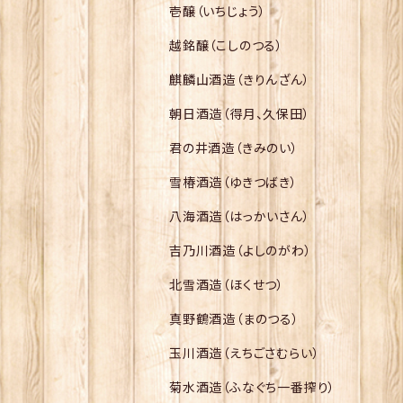
壱醸（いちじょう）
越銘醸（こしのつる）
麒麟山酒造（きりんざん）
朝日酒造（得月、久保田）
君の井酒造（きみのい）
雪椿酒造（ゆきつばき）
八海酒造（はっかいさん）
吉乃川酒造（よしのがわ）
北雪酒造（ほくせつ）
真野鶴酒造（まのつる）
玉川酒造（えちごさむらい）
菊水酒造（ふなぐち一番搾り）