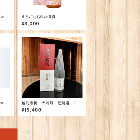
りたて
えちごさむらい梅酒
入り）
¥3,000
ml贈
越乃寒梅 大吟醸 超特選 1.8
Ｌ 【限定】
¥15,400