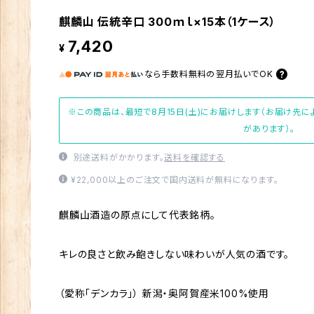
麒麟山 伝統辛口 300ｍｌ×15本（1ケース）
7,420
¥
なら
手数料無料の
翌月払いでOK
※この商品は、最短で8月15日(土)にお届けします（お届け先
があります）。
別途送料がかかります。
送料を確認する
¥22,000以上のご注文で国内送料が無料になります。
麒麟山酒造の原点にして代表銘柄。
キレの良さと飲み飽きしない味わいが人気の酒です。
（愛称「デンカラ」） 新潟・奥阿賀産米100%使用