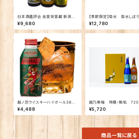
日本酒鑑評会 金賞受賞蔵 新潟の
【季節限定】菊水 菊水しぼ
地酒飲み比べセット1800ｍｌ×3本
純米生原酒 1ケース （３０本
¥9,680
¥12,780
（越乃寒梅 八海山 越の鶴）
越ノ忍ウイスキーハイボール380
越乃寒梅 特撰・無垢 720
ml×12本/Alc.8％
答箱2本入
¥4,488
¥5,720
商品一覧に戻る