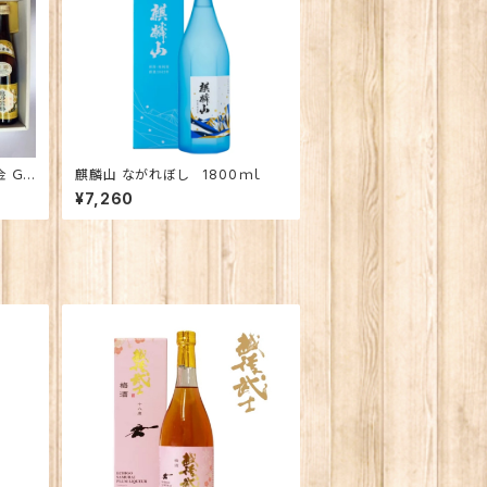
 ＧＯ
麒麟山 ながれぼし 1800ｍｌ
金星
¥7,260