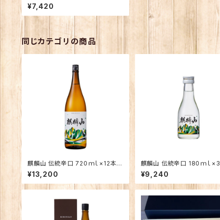
（1ケース）
¥7,420
同じカテゴリの商品
麒麟山 伝統辛口 720ｍｌ×12本（1
麒麟山 伝統辛口 180ｍｌ×
ケース）
（1ケース）
¥13,200
¥9,240