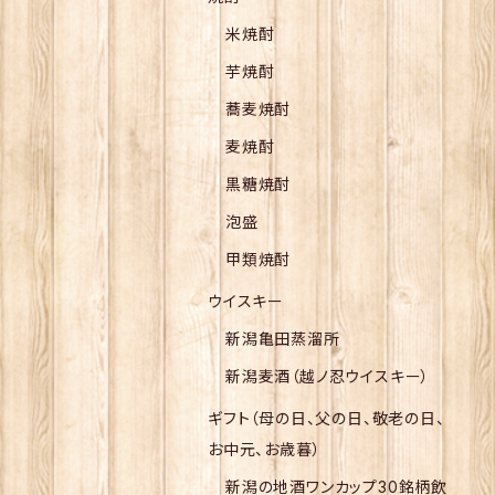
米焼酎
芋焼酎
蕎麦焼酎
麦焼酎
黒糖焼酎
泡盛
甲類焼酎
ウイスキー
新潟亀田蒸溜所
新潟麦酒（越ノ忍ウイスキー）
ギフト（母の日、父の日、敬老の日、
お中元、お歳暮）
新潟の地酒ワンカップ30銘柄飲