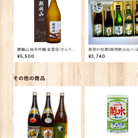
麒麟山 純米吟醸 金雲母（きんうん
新潟の地酒5銘柄飲み比べ（金
も） 1800ｍｌ
ＬＤ） 越乃寒梅 八海山 北雪
¥5,500
¥3,740
「感謝の酒」 朝日山 麒麟山
その他の商品