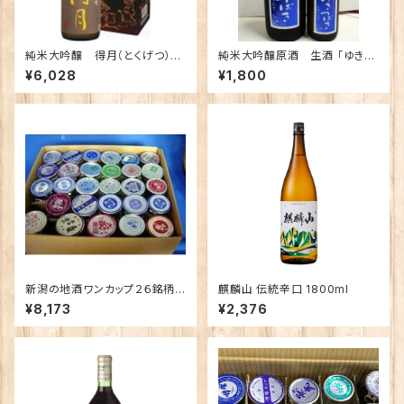
純米大吟醸 得月（とくげつ）72
純米大吟醸原酒 生酒 「ゆきつ
0ｍｌ
ばき しぼりたて生酒」720ｍｌ
¥6,028
¥1,800
新潟の地酒ワンカップ２６銘柄
麒麟山 伝統辛口 1800ml
飲み比べ
¥8,173
¥2,376