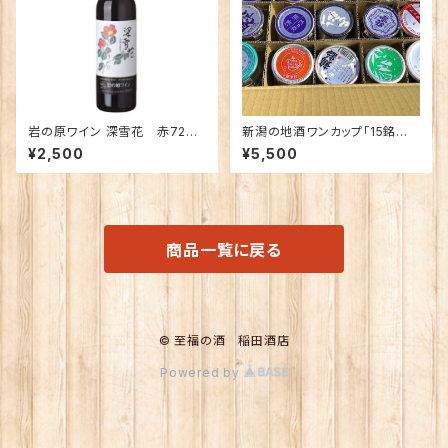
岩の原ワイン 深雪花 赤720
新潟の地酒ワンカップ「15銘柄」
ｍｌ
飲み比べ
¥2,500
¥5,500
商品一覧に戻る
© 至福の酒 稲田酒店
Powered by