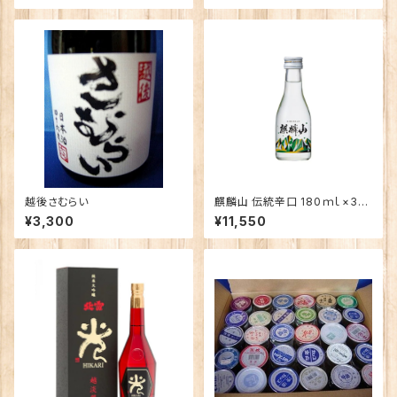
越後さむらい
麒麟山 伝統辛口 180ｍｌ×30
本（1ケース）
¥3,300
¥11,550