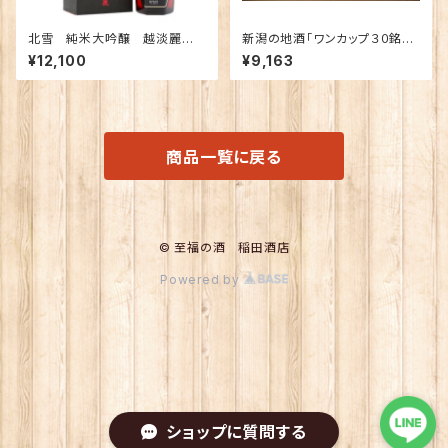
北雪 純米大吟醸 越淡麗
新潟の地酒「ワンカップ３０銘
「光」遠心分離 720ml
柄」飲み比べ
¥12,100
¥9,163
商品一覧に戻る
© 至福の酒 稲田酒店
Powered by
ショップに質問する