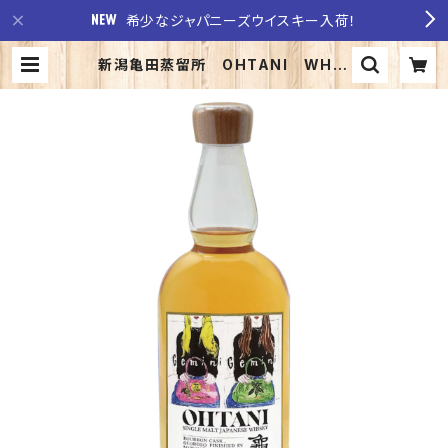
希少なジャパニーズウイスキー入荷！
新潟亀田蒸留所 OHTANI WHIS
KY 新潟亀田zodiac sign serie
s 「Gemini」50%700ml 化粧箱
入り | 至福の酒 稲田酒店