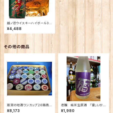
越ノ忍ウイスキーハイボール38
0ml×12本/Alc.8％
¥4,488
その他の商品
新潟の地酒ワンカップ２６銘柄
壱醸 純米生原酒 「雷」いか
飲み比べ
づち 720ｍｌ
¥8,173
¥1,980