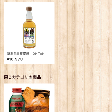
新潟亀田蒸留所 OHTANI
WHISKY 新潟亀田zodiac si
¥10,978
gn series 「Gemini」50%70
0ml 化粧箱入り
同じカテゴリの商品