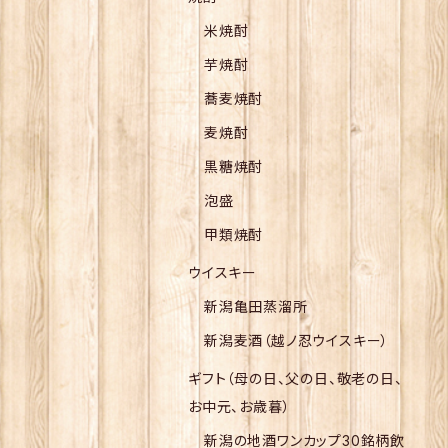
米焼酎
芋焼酎
蕎麦焼酎
麦焼酎
黒糖焼酎
泡盛
甲類焼酎
ウイスキー
新潟亀田蒸溜所
新潟麦酒（越ノ忍ウイスキー）
ギフト（母の日、父の日、敬老の日、
お中元、お歳暮）
新潟の地酒ワンカップ30銘柄飲