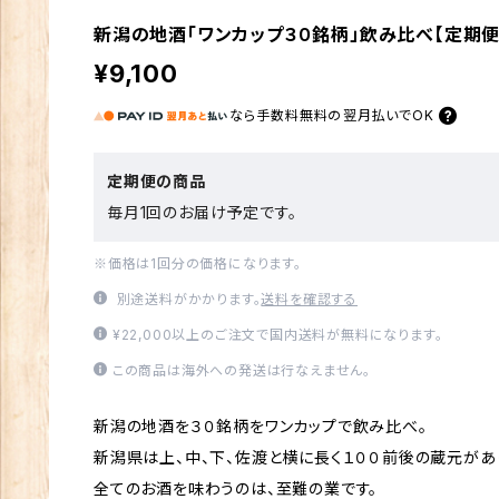
新潟の地酒「ワンカップ３０銘柄」飲み比べ【定期便
¥9,100
なら
手数料無料の
翌月払いでOK
定期便の商品
毎月1回のお届け予定です。
※価格は1回分の価格になります。
別途送料がかかります。
送料を確認する
¥22,000以上のご注文で国内送料が無料になります。
この商品は海外への発送は行なえません。
新潟の地酒を３０銘柄をワンカップで飲み比べ。
新潟県は上、中、下、佐渡と横に長く１００前後の蔵元があ
全てのお酒を味わうのは、至難の業です。