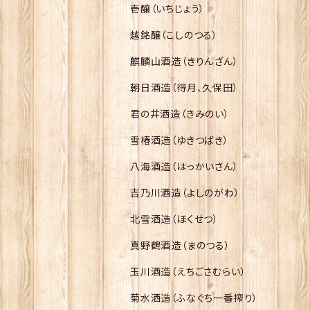
壱醸（いちじょう）
越銘醸（こしのつる）
麒麟山酒造（きりんざん）
朝日酒造（得月、久保田）
君の井酒造（きみのい）
雪椿酒造（ゆきつばき）
八海酒造（はっかいさん）
吉乃川酒造（よしのがわ）
北雪酒造（ほくせつ）
真野鶴酒造（まのつる）
玉川酒造（えちごさむらい）
菊水酒造（ふなぐち一番搾り）