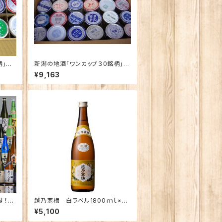
柄」飲
新潟の地酒「ワンカップ３０銘柄」飲
み比べ
¥9,163
す！
越乃寒梅 白ラベル1800ｍｌ×2
本【定期便】
¥5,100