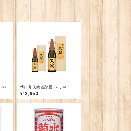
×12
朝日山 天籟 越淡麗てんらい こし
たんれい 純米大吟醸 1800ｍｌ
¥12,650