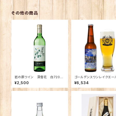
その他の商品
岩の原ワイン 深雪花 白720ｍ
ゴールデンスワンレイクエール
ｌ
本
¥2,500
¥6,534