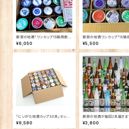
新潟の地酒「ワンカップ15銘柄飲み
新潟の地酒ワンカップ「15銘
比べ」+「乾麺グランプリ妻有蕎麦」
み比べ
¥6,050
¥5,500
「にいがた地酒カップ30本」セット
新潟の地酒が毎回2本届きま
【期間限定発売】【酒の陣仕様】
【定期便】
¥9,580
¥3,800