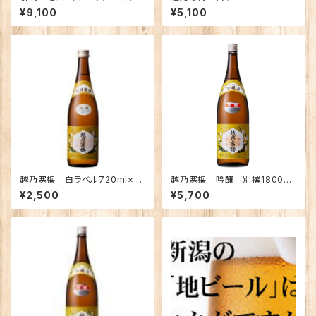
柄」飲み比べ【定期便】
2本【定期便】
¥9,100
¥5,100
越乃寒梅 白ラベル720ml×2
越乃寒梅 吟醸 別撰1800ｍ
本【定期便】
ｌ ×2本【定期便】
¥2,500
¥5,700