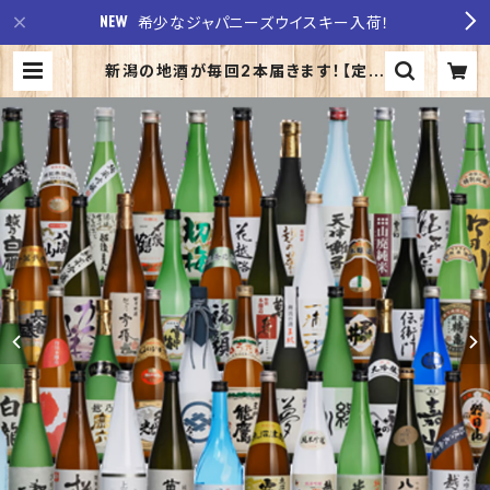
希少なジャパニーズウイスキー入荷！
新潟の地酒が毎回2本届きます！【定期
便】 | 至福の酒 稲田酒店