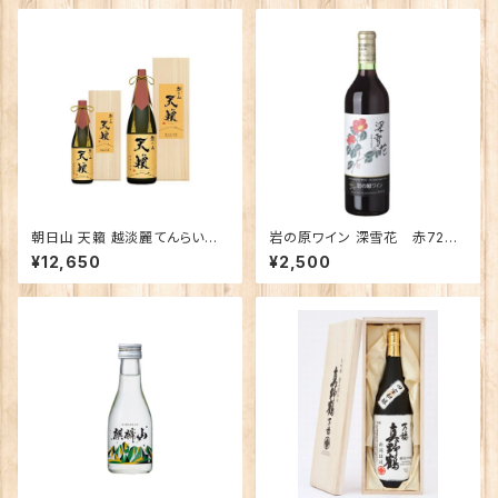
朝日山 天籟 越淡麗てんらい
岩の原ワイン 深雪花 赤720
こしたんれい 純米大吟醸 180
ｍｌ
¥12,650
¥2,500
0ｍｌ