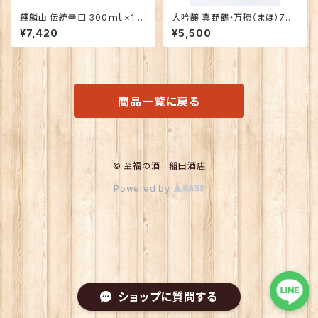
麒麟山 伝統辛口 300ｍｌ×15
大吟醸 真野鶴・万穂（まほ）720
本（1ケース）
ｍｌ
¥7,420
¥5,500
商品一覧に戻る
© 至福の酒 稲田酒店
Powered by
ショップに質問する