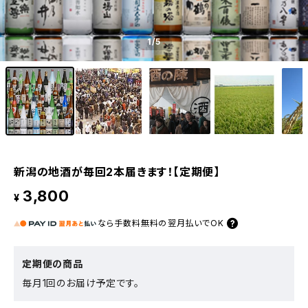
1
/5
新潟の地酒が毎回2本届きます！【定期便】
3,800
¥
なら
手数料無料の
翌月払いでOK
定期便の商品
毎月1回のお届け予定です。