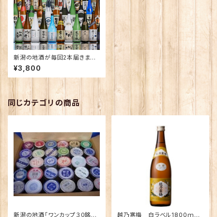
新潟の地酒が毎回2本届きます！
【定期便】
¥3,800
同じカテゴリの商品
新潟の地酒「ワンカップ３０銘
越乃寒梅 白ラベル1800ｍｌ×