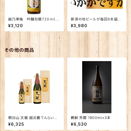
越乃寒梅 吟醸別撰720ｍｌ×
新潟の地ビールが毎回6本届き
2本【定期便】
ます！【定期便】
¥3,120
¥3,980
その他の商品
朝日山 天籟 越淡麗てんらい
鶴齢 芳醇 1800ml×3本
こしたんれい 純米大吟醸 720
¥6,325
¥6,530
ｍｌ