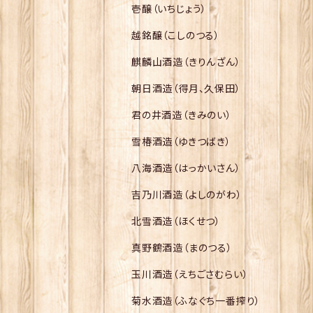
壱醸（いちじょう）
越銘醸（こしのつる）
麒麟山酒造（きりんざん）
朝日酒造（得月、久保田）
君の井酒造（きみのい）
雪椿酒造（ゆきつばき）
八海酒造（はっかいさん）
吉乃川酒造（よしのがわ）
北雪酒造（ほくせつ）
真野鶴酒造（まのつる）
玉川酒造（えちごさむらい）
菊水酒造（ふなぐち一番搾り）