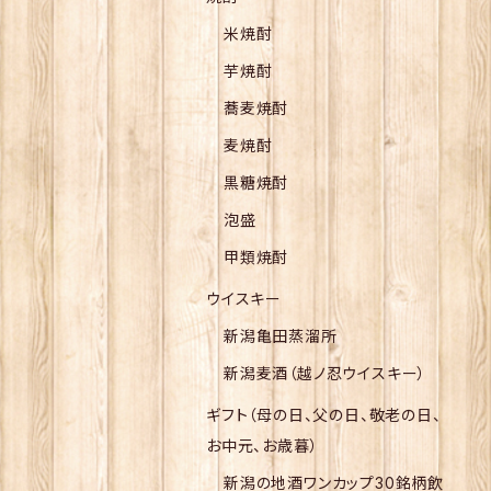
米焼酎
芋焼酎
蕎麦焼酎
麦焼酎
黒糖焼酎
泡盛
甲類焼酎
ウイスキー
新潟亀田蒸溜所
新潟麦酒（越ノ忍ウイスキー）
ギフト（母の日、父の日、敬老の日、
お中元、お歳暮）
新潟の地酒ワンカップ30銘柄飲